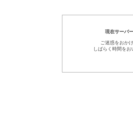
現在サーバ
ご迷惑をおか
しばらく時間をお