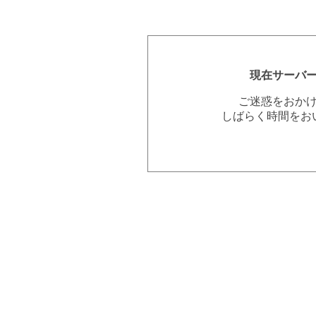
現在サーバ
ご迷惑をおか
しばらく時間をお