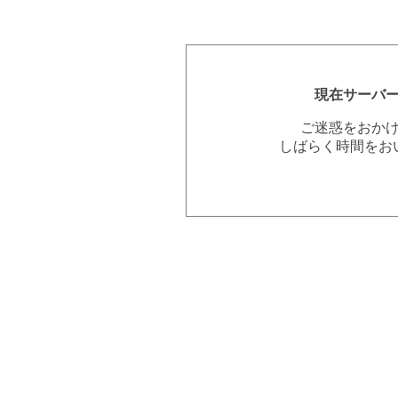
現在サーバ
ご迷惑をおか
しばらく時間をお