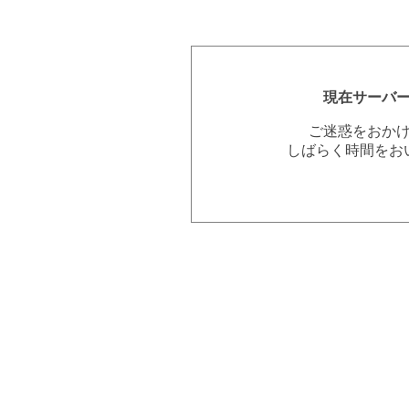
現在サーバ
ご迷惑をおか
しばらく時間をお