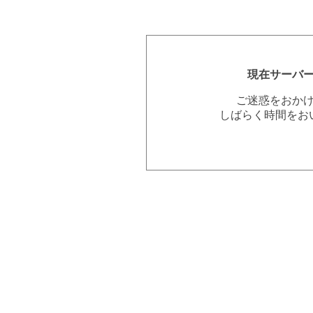
現在サーバ
ご迷惑をおか
しばらく時間をお