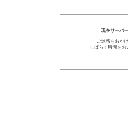
現在サーバ
ご迷惑をおか
しばらく時間をお