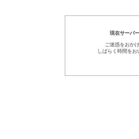
現在サーバ
ご迷惑をおか
しばらく時間をお