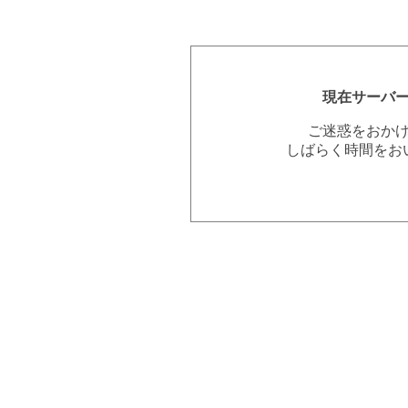
現在サーバ
ご迷惑をおか
しばらく時間をお