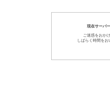
現在サーバ
ご迷惑をおか
しばらく時間をお