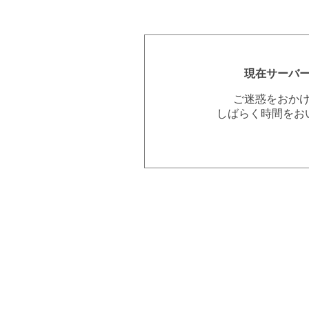
現在サーバ
ご迷惑をおか
しばらく時間をお