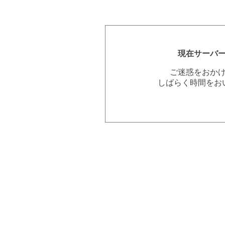
現在サーバ
ご迷惑をおか
しばらく時間をお