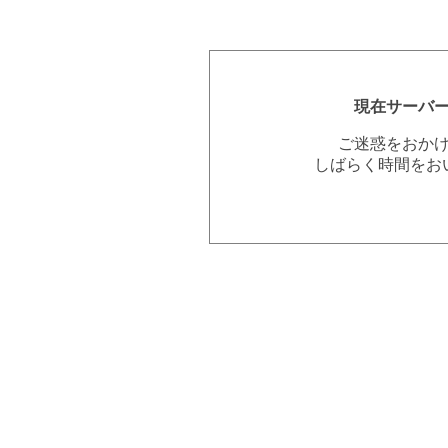
現在サーバ
ご迷惑をおか
しばらく時間をお