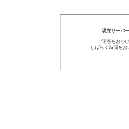
現在サーバ
ご迷惑をおか
しばらく時間をお