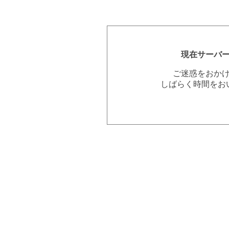
現在サーバ
ご迷惑をおか
しばらく時間をお