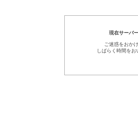
現在サーバ
ご迷惑をおか
しばらく時間をお