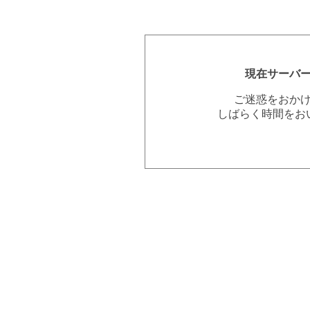
現在サーバ
ご迷惑をおか
しばらく時間をお