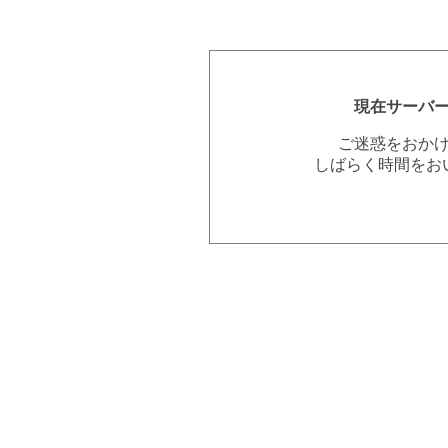
現在サーバ
ご迷惑をおか
しばらく時間をお