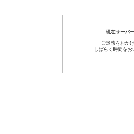
現在サーバ
ご迷惑をおか
しばらく時間をお