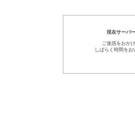
現在サーバ
ご迷惑をおか
しばらく時間をお