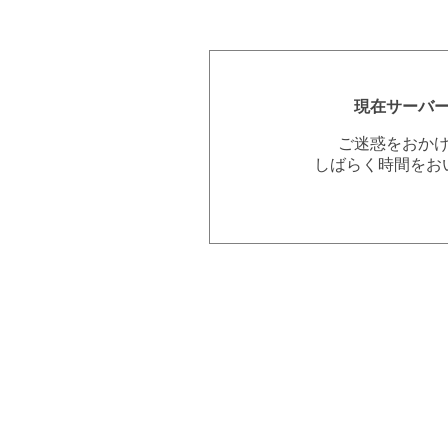
現在サーバ
ご迷惑をおか
しばらく時間をお