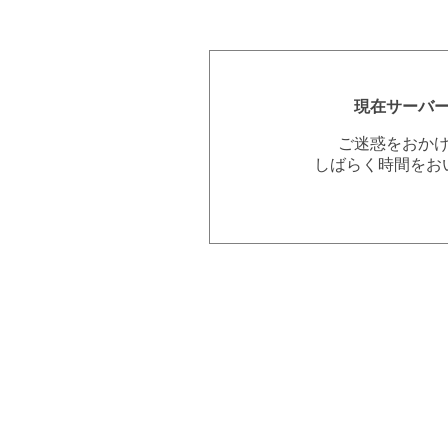
現在サーバ
ご迷惑をおか
しばらく時間をお