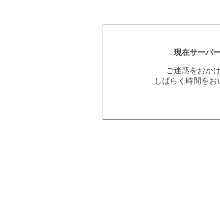
現在サーバ
ご迷惑をおか
しばらく時間をお