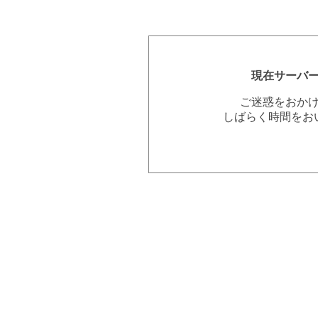
現在サーバ
ご迷惑をおか
しばらく時間をお