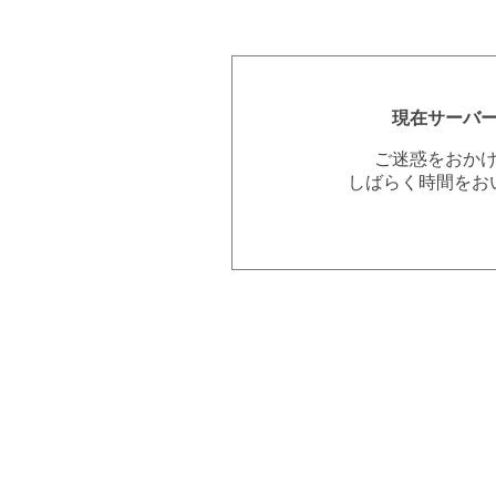
現在サーバ
ご迷惑をおか
しばらく時間をお