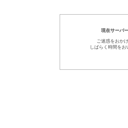
現在サーバ
ご迷惑をおか
しばらく時間をお