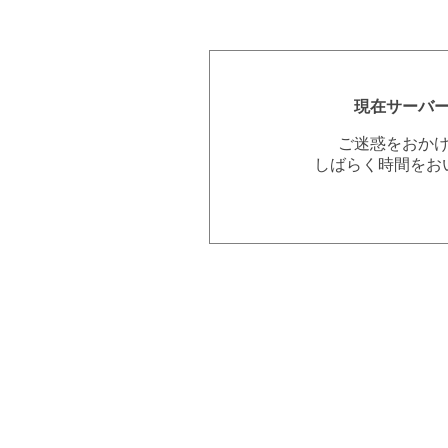
現在サーバ
ご迷惑をおか
しばらく時間をお