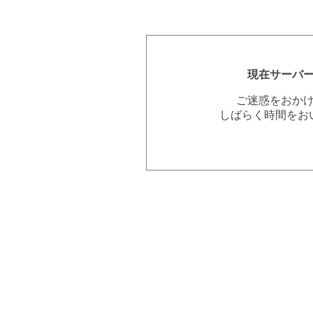
現在サーバ
ご迷惑をおか
しばらく時間をお