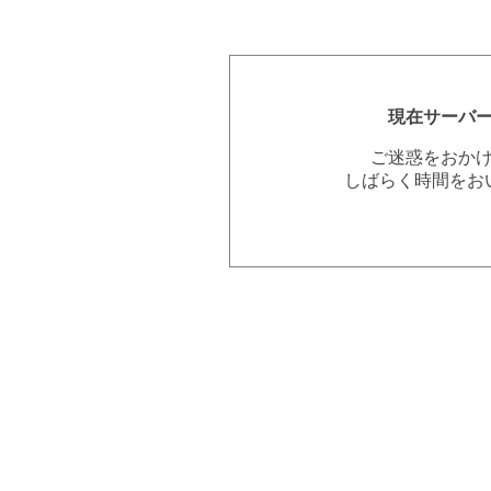
現在サーバ
ご迷惑をおか
しばらく時間をお