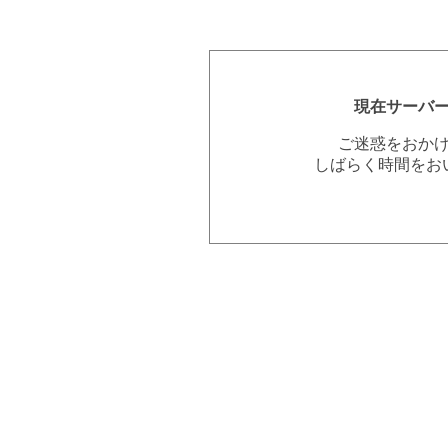
現在サーバ
ご迷惑をおか
しばらく時間をお