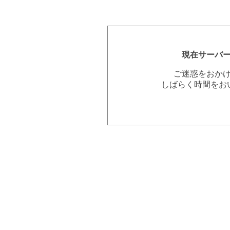
現在サーバ
ご迷惑をおか
しばらく時間をお