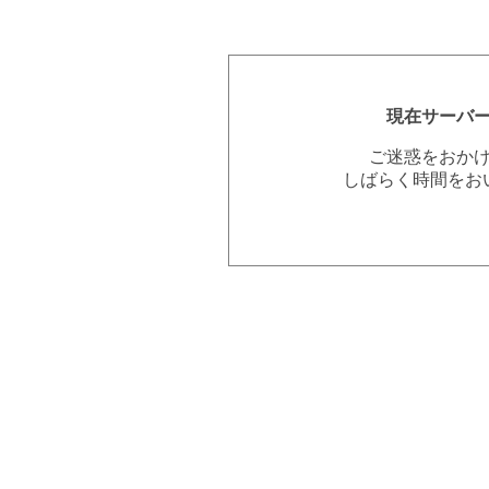
現在サーバ
ご迷惑をおか
しばらく時間をお