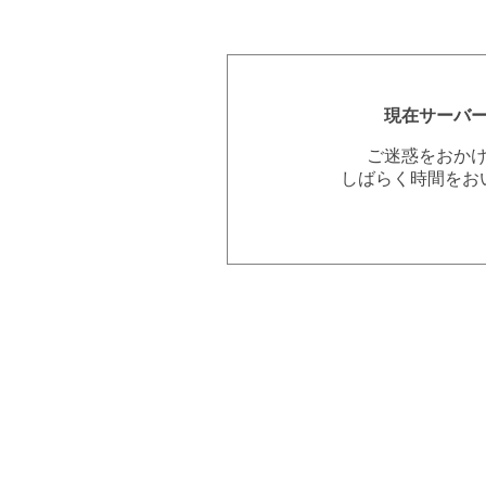
現在サーバ
ご迷惑をおか
しばらく時間をお