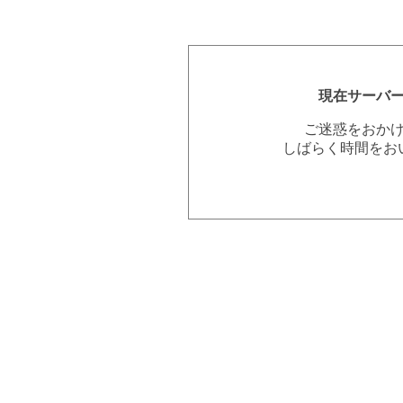
現在サーバ
ご迷惑をおか
しばらく時間をお