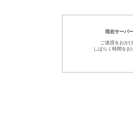
現在サーバ
ご迷惑をおか
しばらく時間をお