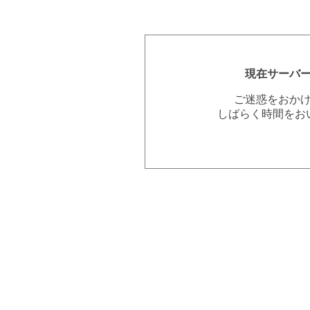
現在サーバ
ご迷惑をおか
しばらく時間をお