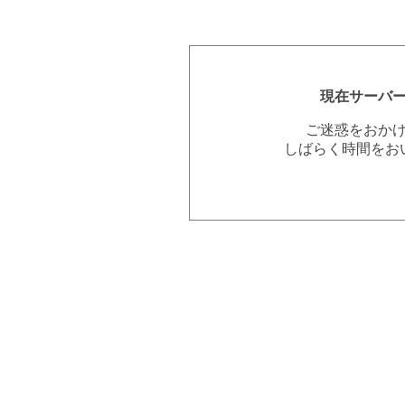
現在サーバ
ご迷惑をおか
しばらく時間をお