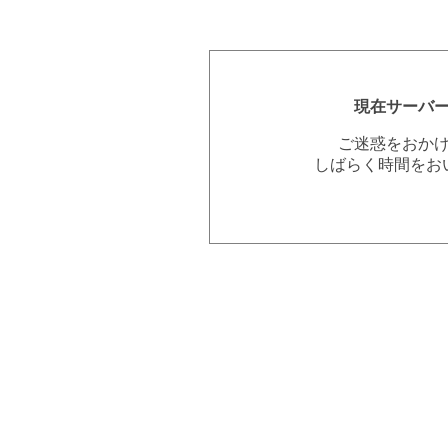
現在サーバ
ご迷惑をおか
しばらく時間をお