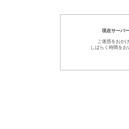
現在サーバ
ご迷惑をおか
しばらく時間をお