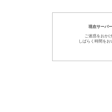
現在サーバ
ご迷惑をおか
しばらく時間をお