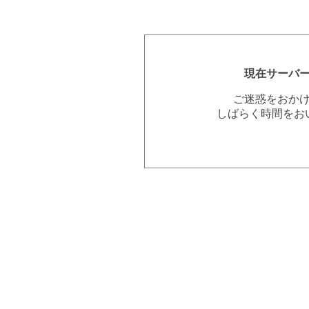
現在サーバ
ご迷惑をおか
しばらく時間をお