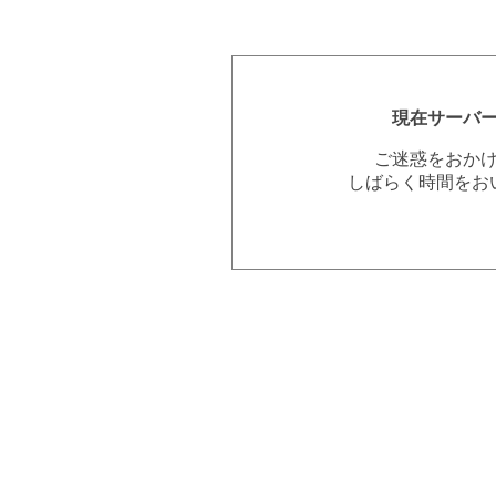
現在サーバ
ご迷惑をおか
しばらく時間をお