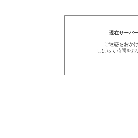
現在サーバ
ご迷惑をおか
しばらく時間をお