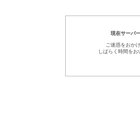
現在サーバ
ご迷惑をおか
しばらく時間をお