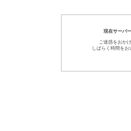
現在サーバ
ご迷惑をおか
しばらく時間をお