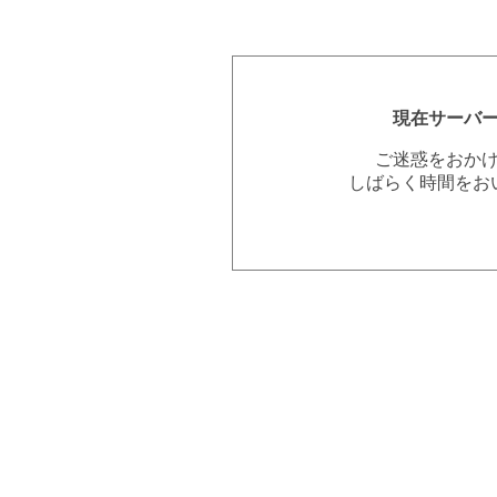
現在サーバ
ご迷惑をおか
しばらく時間をお