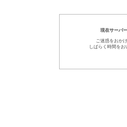
現在サーバ
ご迷惑をおか
しばらく時間をお