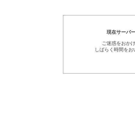
現在サーバ
ご迷惑をおか
しばらく時間をお