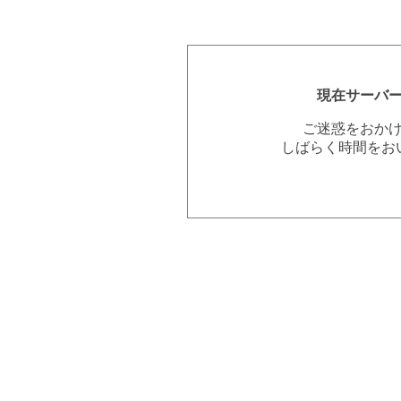
現在サーバ
ご迷惑をおか
しばらく時間をお