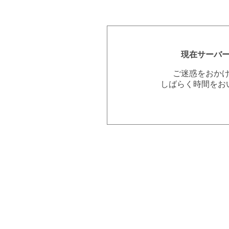
現在サーバ
ご迷惑をおか
しばらく時間をお