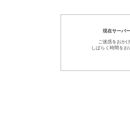
現在サーバ
ご迷惑をおか
しばらく時間をお